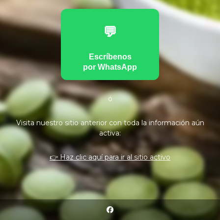
💬
Escríbenos
por WhatsApp
ó
Visita nuestro sitio anterior con toda la información aún
activa:
👉 Haz clic aquí para ir al sitio activo